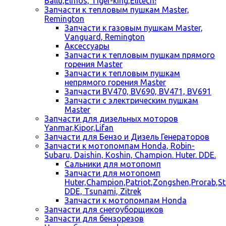
Ballu,Elmos, Tiger-king,Elitech!
Запчасти к тепловым пушкам Master,
Remington
Запчасти к газовым пушкам Master,
Vanguard, Remington
Аксессуары
Запчасти к тепловым пушкам прямого
горения Master
Запчасти к тепловым пушкам
непрямого горения Master
Запчасти BV470, BV690, BV471, BV691
Запчасти с электрическим пушкам
Master
Запчасти для дизельных моторов
Yanmar,Kipor,Lifan
Запчасти для Бензо и Дизель Генераторов
Запчасти к мотопомпам Honda, Robin-
Subaru, Daishin, Koshin, Champion. Huter. DDE.
Сальники для мотопомп
Запчасти для мотопомп
Huter,Champion,Patriot,Zongshen,Prorab,S
DDE, Tsunami, Zitrek
Запчасти к мотопомпам Honda
Запчасти для снегоуборщиков
Запчасти для бензорезов