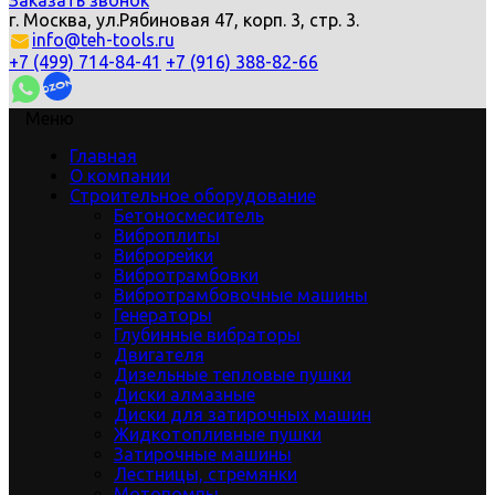
Заказать звонок
г. Москва, ул.Рябиновая 47, корп. 3, стр. 3.
info@teh-tools.ru
+7 (499) 714-84-41
+7 (916) 388-82-66
Меню
Главная
О компании
Строительное оборудование
Бетоносмеситель
Виброплиты
Виброрейки
Вибротрамбовки
Вибротрамбовочные машины
Генераторы
Глубинные вибраторы
Двигателя
Дизельные тепловые пушки
Диски алмазные
Диски для затирочных машин
Жидкотопливные пушки
Затирочные машины
Лестницы, стремянки
Мотопомпы