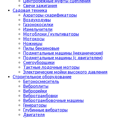
Центробежные муфты сцепления
Свечи зажигания
Садовая техника
Аэраторы-скарификаторы
Воздуходувы
Газонокосилки
Измельчители
Мотоблоки / культиваторы
Мотокосы
Ножницы
Пилы бензиновые
Подметальные машины (механические)
Подметальные машины (с двигателем)
Снегоуборщики
Тактные лодочные моторы
Электрические мойки высокого давления
Строительное оборудование
Бетоносмеситель
Виброплиты
Виброрейки
Вибротрамбовки
Вибротрамбовочные машины
Генераторы
Глубинные вибраторы
Двигателя