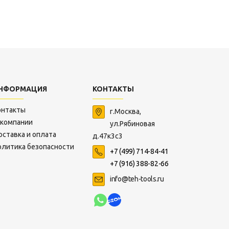
НФОРМАЦИЯ
КОНТАКТЫ
онтакты
г.Москва,
 компании
ул.Рябиновая
оставка и оплата
д.47к3с3
олитика безопасности
+7 (499) 714-84-41
+7 (916) 388-82-66
info@teh-tools.ru