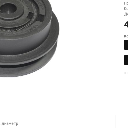
П
К
Д
4
К
м диаметр